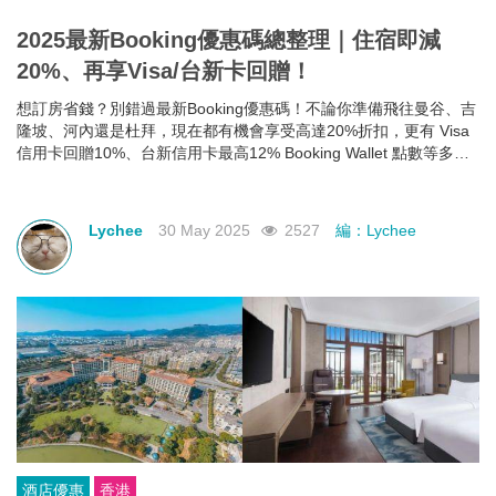
2025最新Booking優惠碼總整理｜住宿即減
20%、再享Visa/台新卡回贈！
想訂房省錢？別錯過最新Booking優惠碼！不論你準備飛往曼谷、吉
隆坡、河內還是杜拜，現在都有機會享受高達20%折扣，更有 Visa
信用卡回贈10%、台新信用卡最高12% Booking Wallet 點數等多重
回饋。現在就教你怎麼領、怎麼用，讓你下次訂房輕鬆又划算！
Lychee
30 May 2025
2527
編：Lychee
酒店優惠
香港