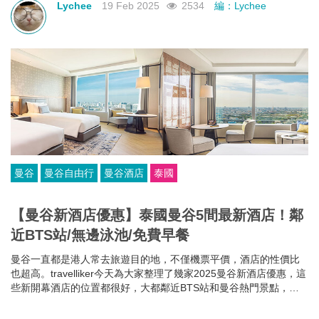
Lychee
19 Feb 2025
2534
編：Lychee
曼谷
曼谷自由行
曼谷酒店
泰國
【曼谷新酒店優惠】泰國曼谷5間最新酒店！鄰
近BTS站/無邊泳池/免費早餐
曼谷一直都是港人常去旅遊目的地，不僅機票平價，酒店的性價比
也超高。travelliker今天為大家整理了幾家2025曼谷新酒店優惠，這
些新開幕酒店的位置都很好，大都鄰近BTS站和曼谷熱門景點，方
便你去往各大曼谷景點，可以節省很多時間~而且每家曼谷住宿都各
有特色，無邊泳池、免費早餐、酒吧樂隊、陽光露台、藝術墻畫......