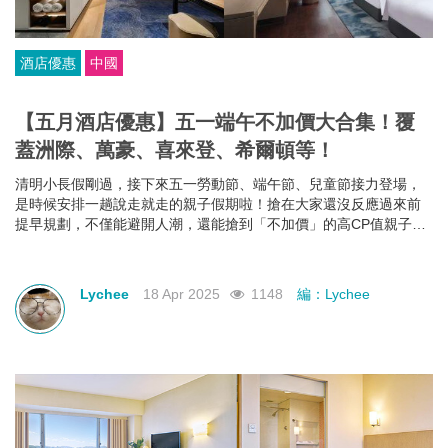
酒店優惠
中國
【五月酒店優惠】五一端午不加價大合集！覆
蓋洲際、萬豪、喜來登、希爾頓等！
清明小長假剛過，接下來五一勞動節、端午節、兒童節接力登場，
是時候安排一趟說走就走的親子假期啦！搶在大家還沒反應過來前
提早規劃，不僅能避開人潮，還能搶到「不加價」的高CP值親子酒
店組合，給孩子一份期待，也給自己一個喘口氣的機會。我們為你
蒐集了中國江浙一帶熱門的親子酒店資訊，雖然部分「不加價」方
案尚未全面上架，但只要掌握好訂房時機，仍有機會撿到超值好
Lychee
18 Apr 2025
1148
編：Lychee
康！