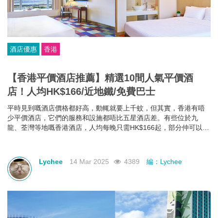
酒店優惠
香港
【香港平價酒店推薦】精選10間人氣平價酒
店！人均HK$166/近地鐵/免費巴士
平時見到嘅酒店價格都好高，動輒就要上千蚊，但其實，香港有唔
少平價酒店，它們的服務和設施都唔比五星酒店差。有些位於九
龍、荃灣等地嘅香港酒店，人均每晚只需HK$166起，部分仲可以欣
賞維港海景，性價比極高！如果你有需要，不如一齊睇下有咩香港
平價酒店推薦啦~
Lychee
14 Mar 2025
4389
編：Lychee