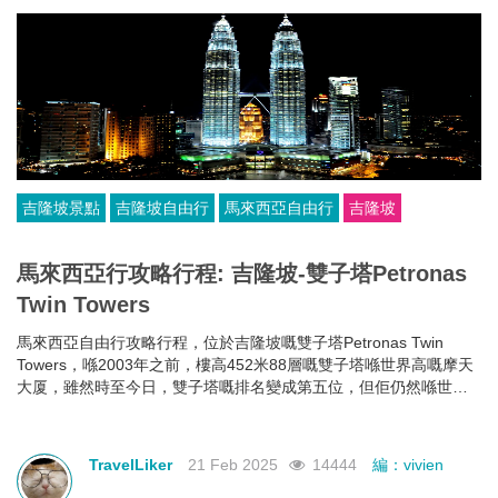
吉隆坡景點
吉隆坡自由行
馬來西亞自由行
吉隆坡
馬來西亞行攻略行程: 吉隆坡-雙子塔Petronas
Twin Towers
馬來西亞自由行攻略行程，位於吉隆坡嘅雙子塔Petronas Twin
Towers，喺2003年之前，樓高452米88層嘅雙子塔喺世界高嘅摩天
大厦，雖然時至今日，雙子塔嘅排名變成第五位，但佢仍然喺世界
最高嘅雙棟大樓。
TravelLiker
21 Feb 2025
14444
編：vivien