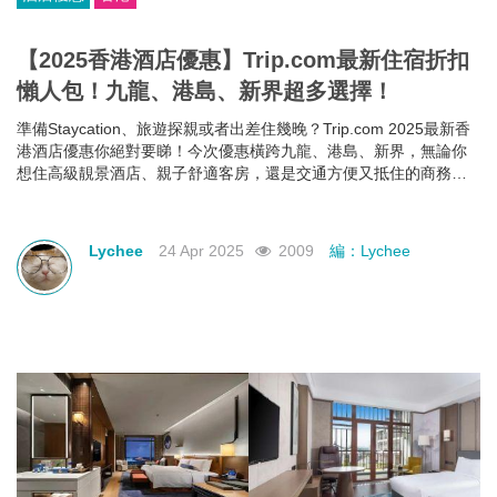
【2025香港酒店優惠】Trip.com最新住宿折扣
懶人包！九龍、港島、新界超多選擇！
準備Staycation、旅遊探親或者出差住幾晚？Trip.com 2025最新香
港酒店優惠你絕對要睇！今次優惠橫跨九龍、港島、新界，無論你
想住高級靚景酒店、親子舒適客房，還是交通方便又抵住的商務型
酒店，通通有齊！文內幫你整理好了人氣酒店推介＋實際優惠價格
＋即睇即訂連結，快啲一齊睇睇邊間啱心水
Lychee
24 Apr 2025
2009
編：Lychee