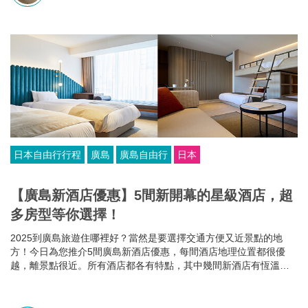
日本自由行行程
廣島
廣島自由行
日本
【廣島新酒店優惠】5間新開幕的星級酒店，超
多房型等你選擇！
2025到廣島旅遊住哪裡好？當然是要選擇交通方便又近景點的地
方！今日為您推介5間廣島新酒店優惠，每間酒店地理位置都很優
越，離景點很近。所有酒店都各有特點，其中幾間新酒店有恆溫泳
池和桑拿房，部分酒店的餐食選擇比較多，有些廣島酒店還可以攜
帶寵物入住，住哪家就看你個人的需要啦~