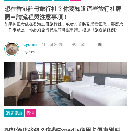
想在香港註冊旅行社？你要知道這些旅行社牌
照申請流程與注意事項！
如果你正考慮在香港註冊旅行社，或者打算將副業變正職，那麼第
一件事就是：你必須旅行代理商牌照申請。根據《旅遊業條例》第
634章規定，不論你是獨資、合夥還是有限公司，只要你打算經營外
遊團或接待到港旅客的業務，都必須向旅遊業監管局申請並持有有
Lychee
18 Jul 2025
3534
編：
效的旅行代理商牌照。沒有這個牌照？那就不能經營！
Lychee
酒店優惠
香港
想訂酒店省錢？這些Expedia信用卡優惠別錯