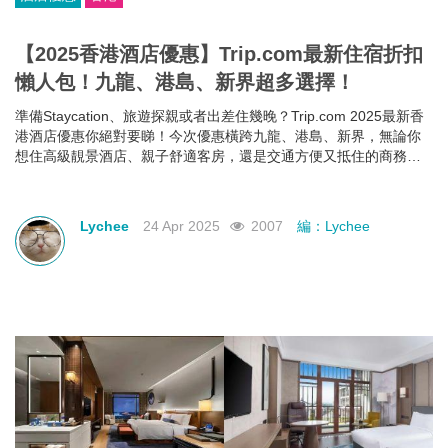
【2025香港酒店優惠】Trip.com最新住宿折扣
懶人包！九龍、港島、新界超多選擇！
準備Staycation、旅遊探親或者出差住幾晚？Trip.com 2025最新香
港酒店優惠你絕對要睇！今次優惠橫跨九龍、港島、新界，無論你
想住高級靚景酒店、親子舒適客房，還是交通方便又抵住的商務型
酒店，通通有齊！文內幫你整理好了人氣酒店推介＋實際優惠價格
＋即睇即訂連結，快啲一齊睇睇邊間啱心水
Lychee
24 Apr 2025
2007
編：Lychee