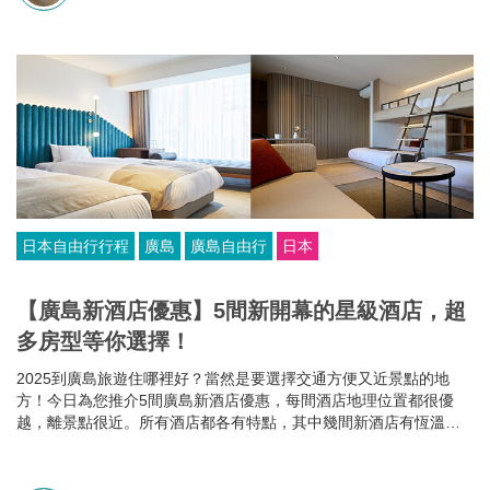
日本自由行行程
廣島
廣島自由行
日本
【廣島新酒店優惠】5間新開幕的星級酒店，超
多房型等你選擇！
2025到廣島旅遊住哪裡好？當然是要選擇交通方便又近景點的地
方！今日為您推介5間廣島新酒店優惠，每間酒店地理位置都很優
越，離景點很近。所有酒店都各有特點，其中幾間新酒店有恆溫泳
池和桑拿房，部分酒店的餐食選擇比較多，有些廣島酒店還可以攜
帶寵物入住，住哪家就看你個人的需要啦~