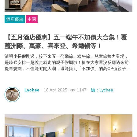
酒店優惠
中國
【五月酒店優惠】五一端午不加價大合集！覆
蓋洲際、萬豪、喜來登、希爾頓等！
清明小長假剛過，接下來五一勞動節、端午節、兒童節接力登場，
是時候安排一趟說走就走的親子假期啦！搶在大家還沒反應過來前
提早規劃，不僅能避開人潮，還能搶到「不加價」的高CP值親子酒
店組合，給孩子一份期待，也給自己一個喘口氣的機會。我們為你
蒐集了中國江浙一帶熱門的親子酒店資訊，雖然部分「不加價」方
案尚未全面上架，但只要掌握好訂房時機，仍有機會撿到超值好
Lychee
18 Apr 2025
1147
編：Lychee
康！