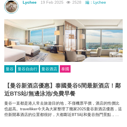
Lychee
19 Feb 2025
2528
編：Lychee
曼谷
曼谷自由行
曼谷酒店
泰國
【曼谷新酒店優惠】泰國曼谷5間最新酒店！鄰
近BTS站/無邊泳池/免費早餐
曼谷一直都是港人常去旅遊目的地，不僅機票平價，酒店的性價比
也超高。travelliker今天為大家整理了幾家2025曼谷新酒店優惠，這
些新開幕酒店的位置都很好，大都鄰近BTS站和曼谷熱門景點，方
便你去往各大曼谷景點，可以節省很多時間~而且每家曼谷住宿都各
有特色，無邊泳池、免費早餐、酒吧樂隊、陽光露台、藝術墻畫......