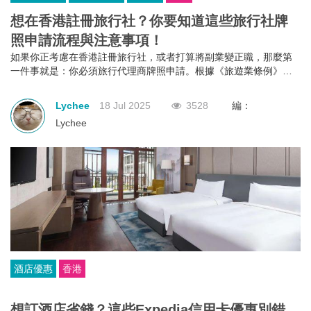
想在香港註冊旅行社？你要知道這些旅行社牌
照申請流程與注意事項！
如果你正考慮在香港註冊旅行社，或者打算將副業變正職，那麼第
一件事就是：你必須旅行代理商牌照申請。根據《旅遊業條例》第
634章規定，不論你是獨資、合夥還是有限公司，只要你打算經營外
遊團或接待到港旅客的業務，都必須向旅遊業監管局申請並持有有
Lychee
18 Jul 2025
3528
編：
效的旅行代理商牌照。沒有這個牌照？那就不能經營！
Lychee
酒店優惠
香港
想訂酒店省錢？這些Expedia信用卡優惠別錯