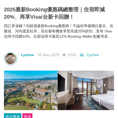
2025最新Booking優惠碼總整理｜住宿即減
20%、再享Visa/台新卡回贈！
想訂房省錢？別錯過最新Booking優惠碼！不論你準備飛往曼谷、吉
隆坡、河內還是杜拜，現在都有機會享受高達20%折扣，更有 Visa
信用卡回贈10%、台新信用卡最高12% Booking Wallet 點數等多重
回饋。現在就教你怎麼領、怎麼用，讓你下次訂房輕鬆又划算！
Lychee
30 May 2025
2525
編：Lychee
酒店優惠
香港