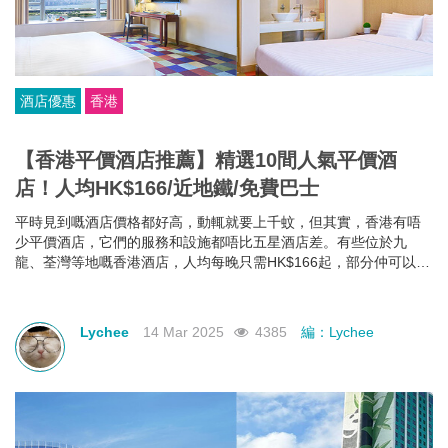
酒店優惠
香港
【香港平價酒店推薦】精選10間人氣平價酒
店！人均HK$166/近地鐵/免費巴士
平時見到嘅酒店價格都好高，動輒就要上千蚊，但其實，香港有唔
少平價酒店，它們的服務和設施都唔比五星酒店差。有些位於九
龍、荃灣等地嘅香港酒店，人均每晚只需HK$166起，部分仲可以欣
賞維港海景，性價比極高！如果你有需要，不如一齊睇下有咩香港
平價酒店推薦啦~
Lychee
14 Mar 2025
4385
編：Lychee