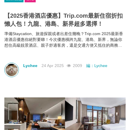
【2025香港酒店優惠】Trip.com最新住宿折扣
懶人包！九龍、港島、新界超多選擇！
準備Staycation、旅遊探親或者出差住幾晚？Trip.com 2025最新香
港酒店優惠你絕對要睇！今次優惠橫跨九龍、港島、新界，無論你
想住高級靚景酒店、親子舒適客房，還是交通方便又抵住的商務型
酒店，通通有齊！文內幫你整理好了人氣酒店推介＋實際優惠價格
＋即睇即訂連結，快啲一齊睇睇邊間啱心水
Lychee
24 Apr 2025
2009
編：Lychee