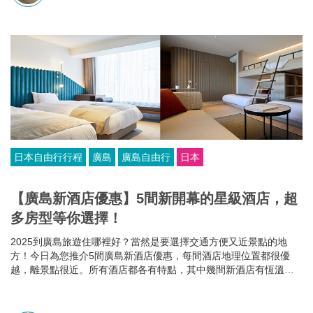
日本自由行行程
廣島
廣島自由行
日本
【廣島新酒店優惠】5間新開幕的星級酒店，超
多房型等你選擇！
2025到廣島旅遊住哪裡好？當然是要選擇交通方便又近景點的地
方！今日為您推介5間廣島新酒店優惠，每間酒店地理位置都很優
越，離景點很近。所有酒店都各有特點，其中幾間新酒店有恆溫泳
池和桑拿房，部分酒店的餐食選擇比較多，有些廣島酒店還可以攜
帶寵物入住，住哪家就看你個人的需要啦~