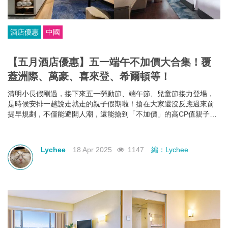
酒店優惠
中國
【五月酒店優惠】五一端午不加價大合集！覆
蓋洲際、萬豪、喜來登、希爾頓等！
清明小長假剛過，接下來五一勞動節、端午節、兒童節接力登場，
是時候安排一趟說走就走的親子假期啦！搶在大家還沒反應過來前
提早規劃，不僅能避開人潮，還能搶到「不加價」的高CP值親子酒
店組合，給孩子一份期待，也給自己一個喘口氣的機會。我們為你
蒐集了中國江浙一帶熱門的親子酒店資訊，雖然部分「不加價」方
案尚未全面上架，但只要掌握好訂房時機，仍有機會撿到超值好
Lychee
18 Apr 2025
1147
編：Lychee
康！