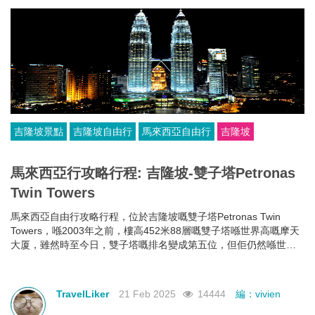
吉隆坡景點
吉隆坡自由行
馬來西亞自由行
吉隆坡
馬來西亞行攻略行程: 吉隆坡-雙子塔Petronas
Twin Towers
馬來西亞自由行攻略行程，位於吉隆坡嘅雙子塔Petronas Twin
Towers，喺2003年之前，樓高452米88層嘅雙子塔喺世界高嘅摩天
大厦，雖然時至今日，雙子塔嘅排名變成第五位，但佢仍然喺世界
最高嘅雙棟大樓。
TravelLiker
21 Feb 2025
14444
編：vivien