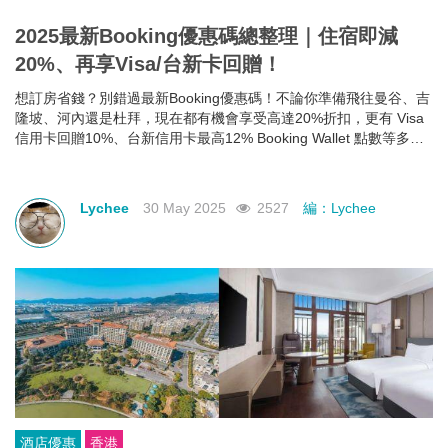
2025最新Booking優惠碼總整理｜住宿即減
20%、再享Visa/台新卡回贈！
想訂房省錢？別錯過最新Booking優惠碼！不論你準備飛往曼谷、吉
隆坡、河內還是杜拜，現在都有機會享受高達20%折扣，更有 Visa
信用卡回贈10%、台新信用卡最高12% Booking Wallet 點數等多重
回饋。現在就教你怎麼領、怎麼用，讓你下次訂房輕鬆又划算！
Lychee
30 May 2025
2527
編：Lychee
酒店優惠
香港