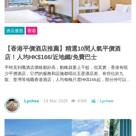
酒店優惠
香港
【香港平價酒店推薦】精選10間人氣平價酒
店！人均HK$166/近地鐵/免費巴士
平時見到嘅酒店價格都好高，動輒就要上千蚊，但其實，香港有唔
少平價酒店，它們的服務和設施都唔比五星酒店差。有些位於九
龍、荃灣等地嘅香港酒店，人均每晚只需HK$166起，部分仲可以欣
賞維港海景，性價比極高！如果你有需要，不如一齊睇下有咩香港
平價酒店推薦啦~
Lychee
14 Mar 2025
4386
編：Lychee