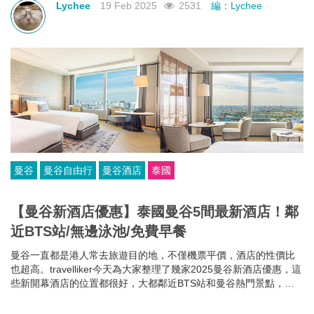
Lychee
19 Feb 2025
2531
編：Lychee
曼谷
曼谷自由行
曼谷酒店
泰國
【曼谷新酒店優惠】泰國曼谷5間最新酒店！鄰
近BTS站/無邊泳池/免費早餐
曼谷一直都是港人常去旅遊目的地，不僅機票平價，酒店的性價比
也超高。travelliker今天為大家整理了幾家2025曼谷新酒店優惠，這
些新開幕酒店的位置都很好，大都鄰近BTS站和曼谷熱門景點，方
便你去往各大曼谷景點，可以節省很多時間~而且每家曼谷住宿都各
有特色，無邊泳池、免費早餐、酒吧樂隊、陽光露台、藝術墻畫......