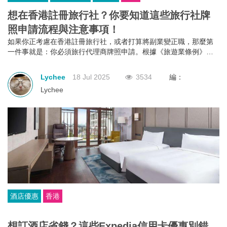
想在香港註冊旅行社？你要知道這些旅行社牌
照申請流程與注意事項！
如果你正考慮在香港註冊旅行社，或者打算將副業變正職，那麼第
一件事就是：你必須旅行代理商牌照申請。根據《旅遊業條例》第
634章規定，不論你是獨資、合夥還是有限公司，只要你打算經營外
遊團或接待到港旅客的業務，都必須向旅遊業監管局申請並持有有
Lychee
18 Jul 2025
3534
編：
效的旅行代理商牌照。沒有這個牌照？那就不能經營！
Lychee
酒店優惠
香港
想訂酒店省錢？這些Expedia信用卡優惠別錯