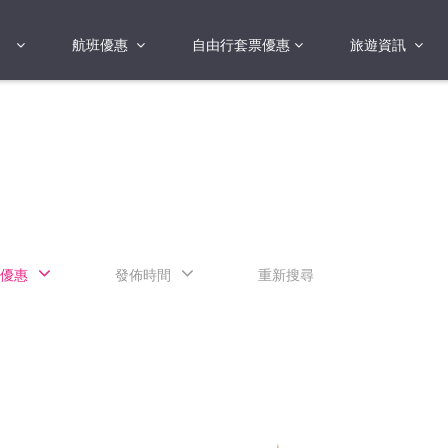
航班優惠
自由行套票優惠
旅遊資訊
2018年
2019年
亞洲
港澳地區 日本 
國
2017年
歐洲
2019年
美洲
FI蛋
澳洲
優惠
發佈時間
重新搜尋
險
非洲
其他