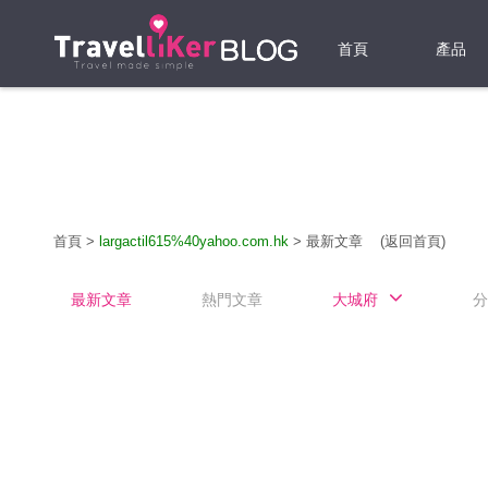
首頁
產品
機票
酒店
當地游
首頁
>
largactil615%40yahoo.com.hk
>
最新文章
(返回首頁)
租借WI
最新文章
熱門文章
大城府
分
旅遊保