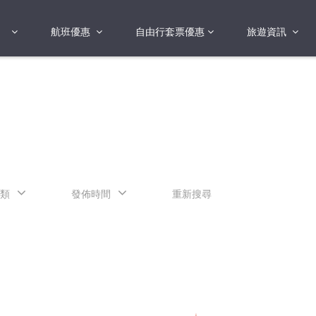
航班優惠
自由行套票優惠
旅遊資訊
2018年
2019年
亞洲
港澳地區 日本 
國
2017年
歐洲
2019年
美洲
FI蛋
澳洲
類
發佈時間
重新搜尋
險
非洲
其他