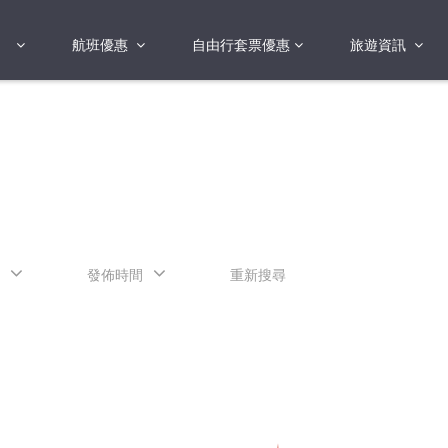
航班優惠
自由行套票優惠
旅遊資訊
2018年
2019年
亞洲
港澳地區 日本 
國
2017年
歐洲
2019年
美洲
FI蛋
澳洲
發佈時間
重新搜尋
險
非洲
其他