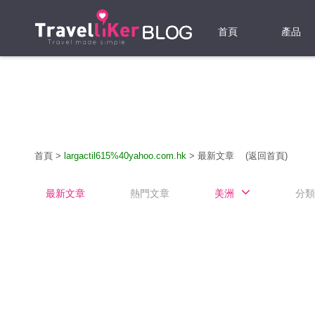
首頁
產品
機票
酒店
當地游
首頁
>
largactil615%40yahoo.com.hk
>
最新文章
(返回首頁)
租借WI
最新文章
熱門文章
美洲
分類
旅遊保