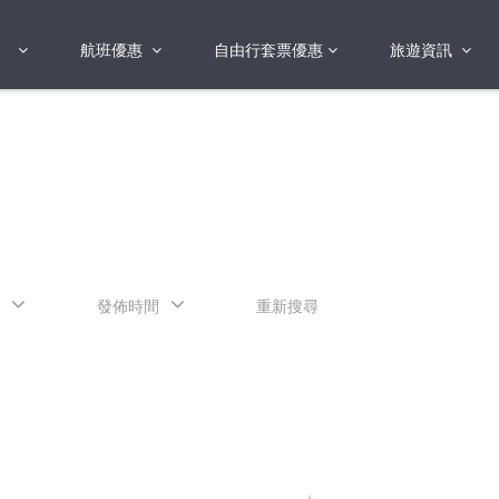
航班優惠
自由行套票優惠
旅遊資訊
2018年
2019年
亞洲
港澳地區 日本 
國
2017年
歐洲
2019年
美洲
FI蛋
澳洲
發佈時間
重新搜尋
險
非洲
其他