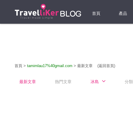
首頁
產品
機票
酒店
當地游
首頁
>
tamimlau17%40gmail.com
>
最新文章
(返回首頁)
租借WI
最新文章
熱門文章
冰島
分類
旅遊保