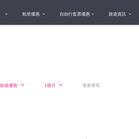
航班優惠
自由行套票優惠
旅遊資訊
2018年
2019年
亞洲
港澳地區 日本 
國
2017年
歐洲
2019年
美洲
FI蛋
澳洲
旅遊優惠
1個月
重新搜尋
險
非洲
其他