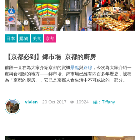
日本
購物
美食
京都
【京都必到】錦市場 京都的廚房
前段一直在為大家介紹京都的賞楓
景點
與
路線
，今次為大家介紹一
處與食相關的地方——錦市場。錦市場已經有四百多年歷史，被稱
為「京都的廚房」，它已是京都人食生活中不可或缺的一部分。
vivien
20 Oct 2017
10924
編：Tiffany