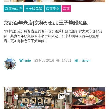
京都自由行
玉子鰻魚飯
京都美食
京都
京都百年老店|京極かねよ玉子燒鰻魚飯
早排杜如風介紹名古屋的百年老舖蓬萊軒鰻魚飯引得大家心郁郁想
試，其實百年鰻魚飯並非名古屋限定，於京都同樣有百年鰻魚飯
店，更加有特色玉子鰻魚飯!
Winnie
23 Nov 2016
14551
編：vivien