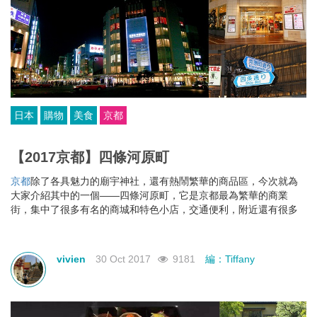
日本
購物
美食
京都
【2017京都】四條河原町
京都
除了各具魅力的廟宇神社，還有熱鬧繁華的商品區，今次就為
大家介紹其中的一個——四條河原町，它是京都最為繁華的商業
街，集中了很多有名的商城和特色小店，交通便利，附近還有很多
景點。
vivien
30 Oct 2017
9181
編：Tiffany