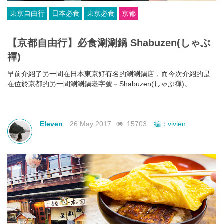
東京自由行
日本必食
東京必食
京都
【京都自由行】必食涮涮鍋 Shabuzen​(しゃぶ
禪)
早前介紹了另一間在日本東京好有名的涮涮鍋店，而今次介紹的是
在位於京都的另一間涮涮鍋老字號－Shabuzen(しゃぶ禪)。
Eleven
26 May 2017
15703
編：vivien