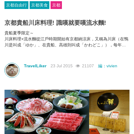
京都自由行
京都美食
京都
京都貴船川床料理! 識嘆就要嘆流水麵!
貴船夏季限定～
川床料理+流水麵從江戶時期開始有京都納涼床，又稱為川床（在鴨
川是叫成「ゆか」、在貴船、高雄則叫成「かわどこ」），每年從5
月1日到9月30日限定開放。因貴船川水質清澈、川面廣而平坦，每
年5~9月中，沿溪料理亭便在河床大水階上架設竹床、矮桌和座墊，
搭配紅傘及竹編草蓬遮陽，成了獨具風味的半露天雅座，雖然價格
TravelLiker
23 Jul 2015
21107
編：vivien
也較平日貴上許多，但充滿夏日風情的川床料理，可是從視覺、味
覺、聽覺到觸覺等，讓五感同時體驗到夏日的涼意，一邊用餐，一
邊還可有如泉瀑的負離子，真的非常消暑。