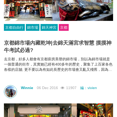
京都自由行
錦市場
錦天神宮
京都
京都錦市場內藏乾坤|去錦天滿宮求智慧 摸摸神
牛考試必過?
去京都，好多人都會有京都廚房美譽的錦市場，別以為錦市場就是
一個普通的街市，其實她已經有400多年的歷史，聚集了上百家各色
各樣的店舖; 更不要以為有如此長歷史的市場會又亂又殘舊，因為這
裏是日本呀!!!錦市場乾淨整齊的同時又帶有傳統歷史的感覺，就算是
怕污糟怕有異味的朋友都可以放心盡情逛。
Winnie
06 Dec 2016
11907
編：vivien