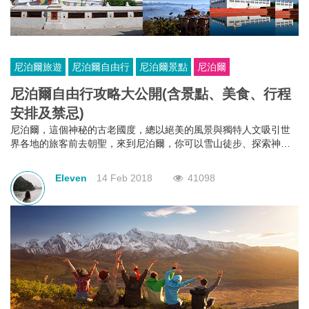
尼泊爾旅遊
尼泊爾自由行
尼泊爾景點
尼泊爾
尼泊爾自由行攻略大公開(含景點、美食、行程
安排及禁忌)​
尼泊爾，這個神秘的古老國度，總以絕美的風景與獨特人文吸引世
界各地的旅客前去朝聖，來到尼泊爾，你可以雪山徒步、探索神秘
古國、感受虔誠的宗教文化，初次造訪尼泊爾該怎麼玩呢？這篇攻
略告訴你！
Eleven
14 Feb 2018
41098