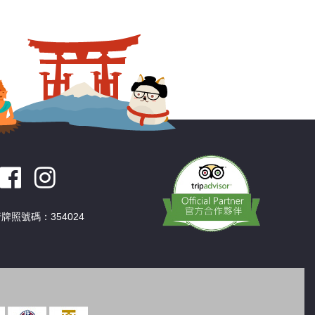
深圳
香港
中國
牌照號碼：354024