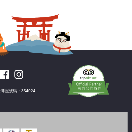
深圳
香港
中國
牌照號碼：354024