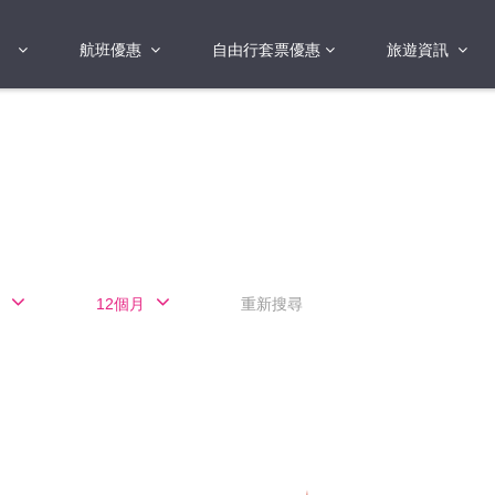
航班優惠
自由行套票優惠
旅遊資訊
2018年
2019年
亞洲
港澳地區 日本 
國
2017年
歐洲
2019年
美洲
FI蛋
澳洲
12個月
重新搜尋
險
非洲
其他