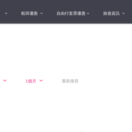
航班優惠
自由行套票優惠
旅遊資訊
2018年
2019年
亞洲
港澳地區 日本 
國
2017年
歐洲
2019年
美洲
FI蛋
澳洲
1個月
重新搜尋
險
非洲
其他