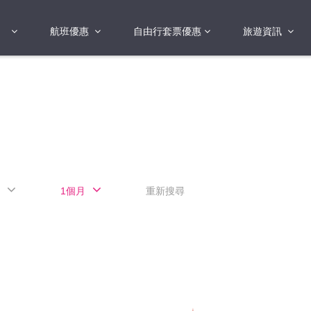
航班優惠
自由行套票優惠
旅遊資訊
2018年
2019年
亞洲
港澳地區 日本 
國
2017年
歐洲
2019年
美洲
FI蛋
澳洲
1個月
重新搜尋
險
非洲
其他