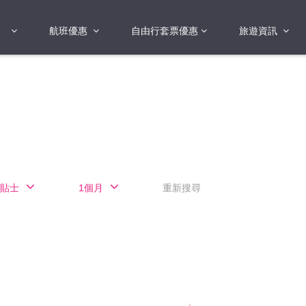
航班優惠
自由行套票優惠
旅遊資訊
2018年
2019年
亞洲
港澳地區 日本 
國
2017年
歐洲
2019年
美洲
FI蛋
澳洲
貼士
1個月
重新搜尋
險
非洲
其他