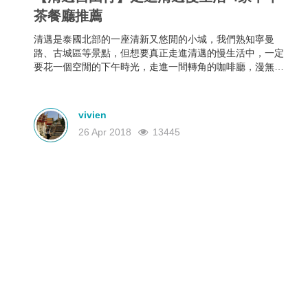
茶餐廳推薦
清邁是泰國北部的一座清新又悠閒的小城，我們熟知寧曼
路、古城區等景點，但想要真正走進清邁的慢生活中，一定
要花一個空閒的下午時光，走進一間轉角的咖啡廳，漫無目
的地放空一個下午，讓優美的音樂與醇香的咖啡填補這份悠
閒。為大家推薦4家清邁下午茶餐廳，真正體驗一次清邁慢生
活。
vivien
26 Apr 2018
13445