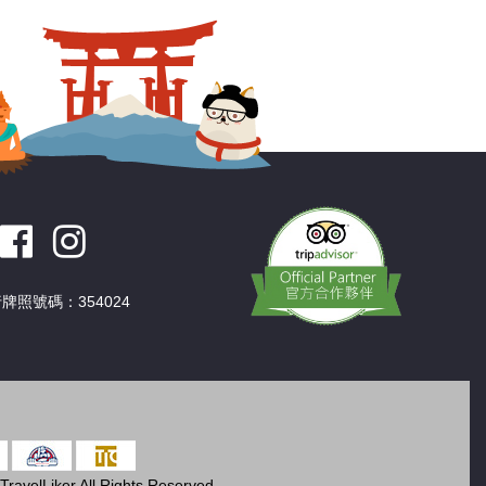
牌照號碼：354024
ravelLiker All Rights Reserved.