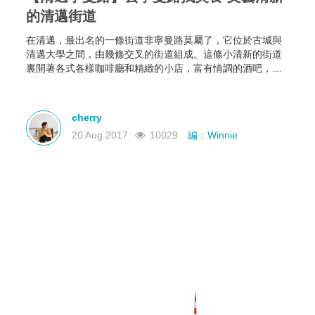
的清邁街道
在清邁，最出名的一條街道非寧曼路莫屬了，它位於古城與
清邁大學之間，由幾條交叉的街道組成。這條小清新的街道
裏開著各式各樣咖啡廳和精緻的小店，富有情調的酒吧，去
到清邁又怎少得去寧曼路逛街及找尋泰國美食!以下這三間位
於寧曼路的特色店舖，各有吸引人之處，去清邁自由行的你
不要錯過。
cherry
20 Aug 2017
10029
編：Winnie