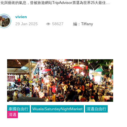
TripAdvisor
文化與藝術的氣息，曾被旅遊網站
票選為世界25大最佳旅遊
深圳
香港
中國
地，鄧麗君生前也經常來此度假。作為「泰北玫瑰」的清邁有太多的精
彩等待發掘。今次小編為大家整理了清邁的三日遊經典玩法，計劃出行
vivien
的朋友收好了！
29 Jan 2025
58627
編：Tiffany
泰國自由行
WualaiSaturdayNightMarket
清邁自由行
清邁