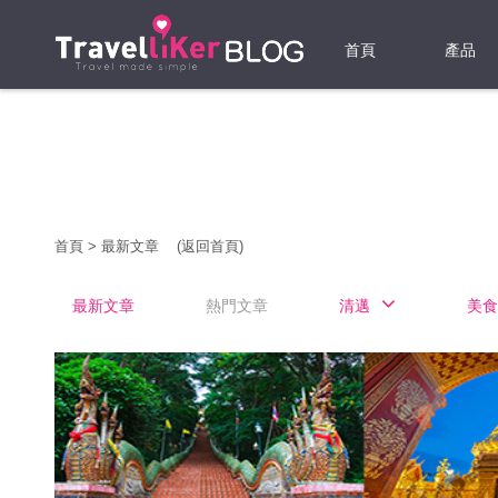
首頁
產品
機票
酒店
當地游
首頁
>
最新文章
(返回首頁)
租借WI
最新文章
熱門文章
清邁
美食
旅遊保