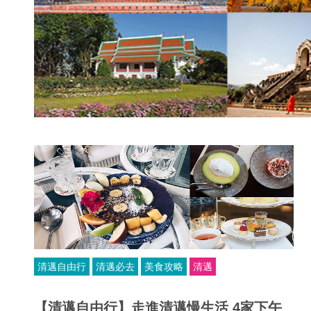
清邁自由行
清邁必去
美食攻略
清邁
【清邁自由行】走進清邁慢生活 4家下午