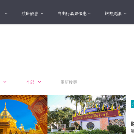
航班優惠
自由行套票優惠
旅遊資訊
2018年
2019年
亞洲
港澳地區 日本 
國
2017年
歐洲
2019年
美洲
FI蛋
澳洲
全部
重新搜尋
險
非洲
其他