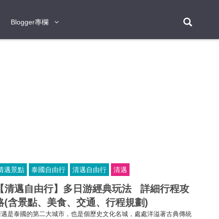
Blogger專欄
Blogger專欄
台北
台南
台中
台灣
泰
東京
大阪
京都
神戶
北海道
札幌
小樽
日本
登入/註冊
福岡
沖繩
登別
阿蘇
岡山
奈良
層雲峽
名古屋
鹿兒島
新宿
宮崎
金澤
富良野
四國
熊本
九州
首爾
釜山
濟州
韓國
曼谷
芭堤雅
華欣
清邁
清萊
大城府
泰國
素可泰
羅勇
其他
普吉
清邁景點
泰國自由行
清邁自由行
清邁
新加坡
【清邁自由行】多日游經典玩法 詳細行程攻
新山
吉隆坡
馬六甲
狄臣港
檳城
馬來西亞
略(含景點、美食、交通、行程規劃​)​​​​​​​
峴港
胡志明市
芽莊
越南
清邁是泰國的第二大城市，也是個歷史文化名城，處處洋溢著古典傳統