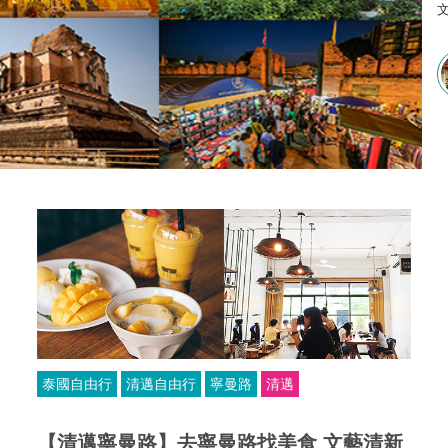
泰國自由行
清邁自由行
寧曼路
清邁
【清邁寧曼路】去寧曼路找美食 文藝清新