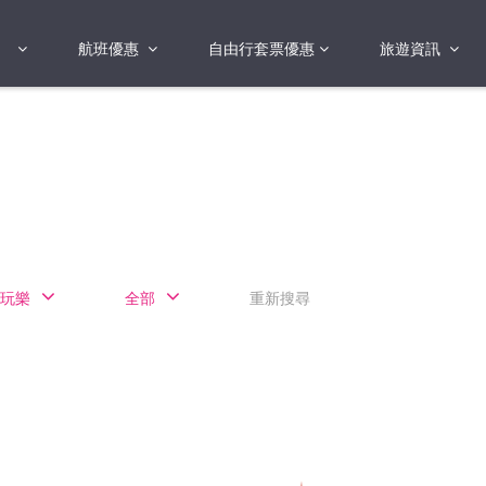
航班優惠
自由行套票優惠
旅遊資訊
2018年
2019年
亞洲
港澳地區 日本 
國
2017年
歐洲
2019年
美洲
FI蛋
澳洲
玩樂
全部
重新搜尋
險
非洲
其他