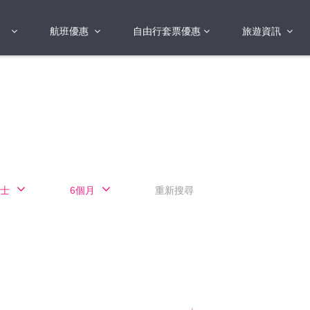
航班優惠
自由行套票優惠
旅遊資訊
2018年
2019年
亞洲
港澳地區 日本 
國
2017年
歐洲
2019年
美洲
FI蛋
澳洲
士
6個月
重新搜尋
險
非洲
其他