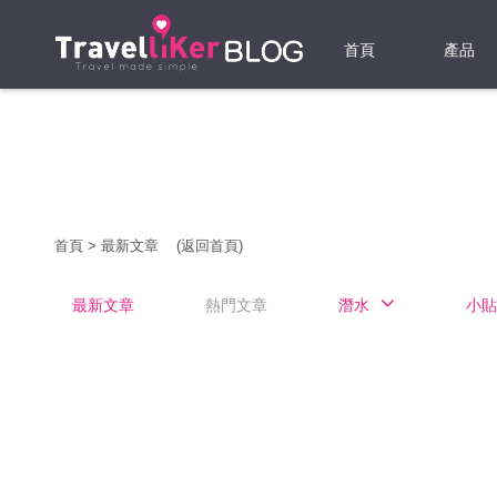
首頁
產品
機票
酒店
當地游
首頁
>
最新文章
(返回首頁)
租借WI
最新文章
熱門文章
潛水
小貼
旅遊保