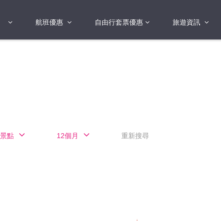
航班優惠
自由行套票優惠
旅遊資訊
2018年
2019年
亞洲
港澳地區 日本 
國
2017年
歐洲
2019年
美洲
FI蛋
澳洲
景點
12個月
重新搜尋
險
非洲
其他