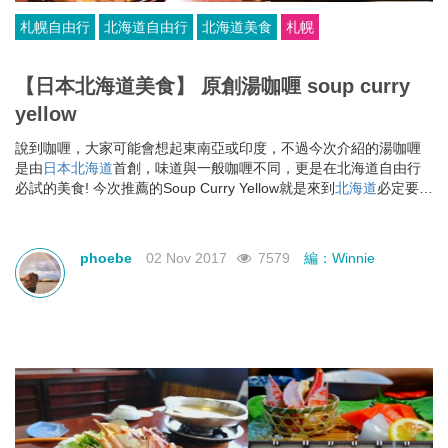
札幌自由行
北海道自由行
北海道美食
札幌
【日本北海道美食】 原創湯咖喱 soup curry
yellow
說到咖喱，大家可能會想起東南亞或印度，不過今次介紹的湯咖喱
是由
日本
北海道
首創，味道與一般咖喱不同，更是在北海道自由行
必試的美食! 今次推薦的Soup Curry Yellow就是來到
北海道
必定要試
的湯咖喱店之一，當地一直有不錯的人氣。
phoebe
02 Nov 2017
7579
編：Winnie