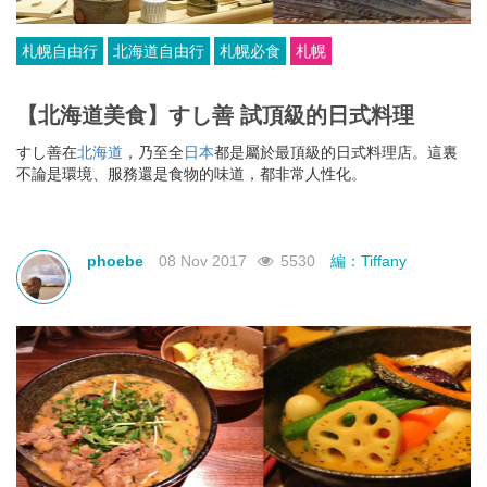
札幌自由行
北海道自由行
札幌必食
札幌
【北海道美食】すし善 試頂級的日式料理
すし善在
北海道
，乃至全
日本
都是屬於最頂級的日式料理店。這裏
不論是環境、服務還是食物的味道，都非常人性化。
phoebe
08 Nov 2017
5530
編：Tiffany