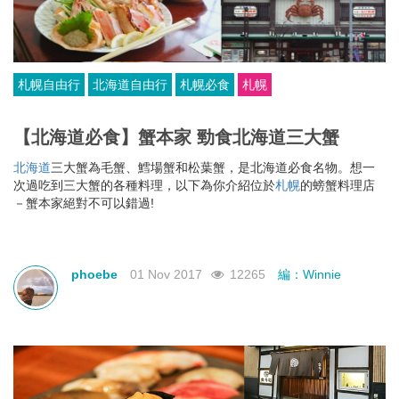
札幌自由行
北海道自由行
札幌必食
札幌
【北海道必食】蟹本家 勁食北海道三大蟹
北海道
三大蟹為毛蟹、鱈場蟹和松葉蟹，是北海道必食名物。想一
次過吃到三大蟹的各種料理，以下為你介紹位於
札幌
的螃蟹料理店
－蟹本家絕對不可以錯過!
phoebe
01 Nov 2017
12265
編：Winnie