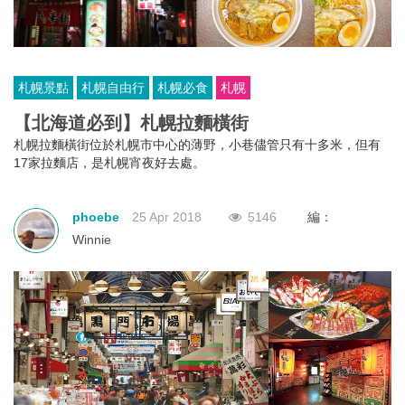
札幌景點
札幌自由行
札幌必食
札幌
【北海道必到】札幌拉麵橫街
札幌拉麵橫街位於札幌市中心的薄野，小巷儘管只有十多米，但有
17家拉麵店，是札幌宵夜好去處。
phoebe
25 Apr 2018
5146
編：
Winnie