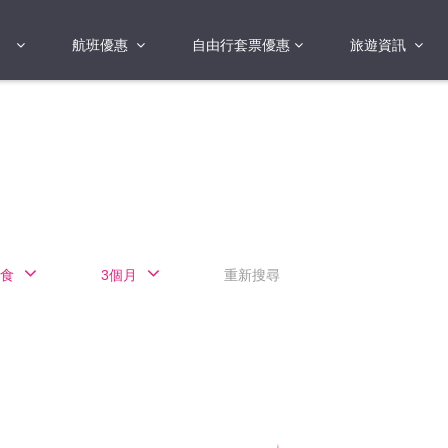
航班優惠
自由行套票優惠
旅遊資訊
2018年
2019年
亞洲
港澳地區 日本 
國
2017年
歐洲
2019年
美洲
FI蛋
澳洲
食
3個月
重新搜尋
險
非洲
其他