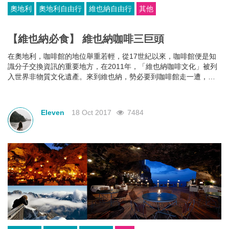
奧地利
奧地利自由行
維也納自由行
其他
【維也納必食】 維也納咖啡三巨頭
在奧地利，咖啡館的地位舉重若輕，從17世紀以來，咖啡館便是知
識分子交換資訊的重要地方，在2011年，「維也納咖啡文化」被列
入世界非物質文化遺產。來到維也納，勢必要到咖啡館走一遭，說
不定你坐的那個角落，也曾是貝多芬、畢加索等名人坐過的地方。
在眾多的咖啡館里，最出名的莫過於這三家。
Eleven
18 Oct 2017
7484