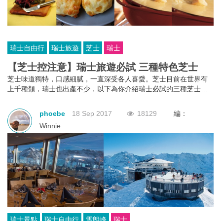
瑞士自由行
瑞士旅遊
芝士
瑞士
【芝士控注意】瑞士旅遊必試 三種特色芝士
芝士味道獨特，口感細膩，一直深受各人喜愛。芝士目前在世界有
上千種類，瑞士也出產不少，以下為你介紹瑞士必試的三種芝士，
分別為Emmentaler、Gruyère和Appenzeller。
phoebe
18 Sep 2017
18129
編：
Winnie
瑞士景點
瑞士自由行
雪朗峰
瑞士