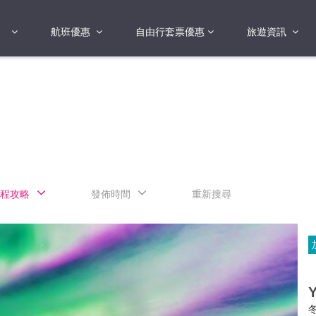
航班優惠
自由行套票優惠
旅遊資訊
2018年
2019年
亞洲
港澳地區 日本 
國
2017年
歐洲
2019年
美洲
FI蛋
澳洲
程攻略
發佈時間
重新搜尋
險
非洲
其他
Y