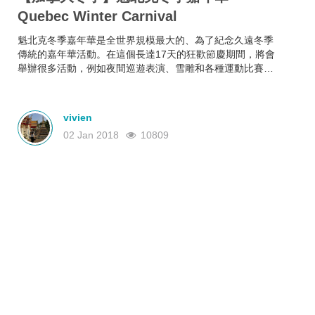
Quebec Winter Carnival
魁北克冬季嘉年華是全世界規模最大的、為了紀念久遠冬季
傳統的嘉年華活動。在這個長達17天的狂歡節慶期間，將會
舉辦很多活動，例如夜間巡遊表演、雪雕和各種運動比賽，
精彩紛呈，打算一月末二月初去加拿大遊玩的你可別錯過
了。
vivien
02 Jan 2018
10809