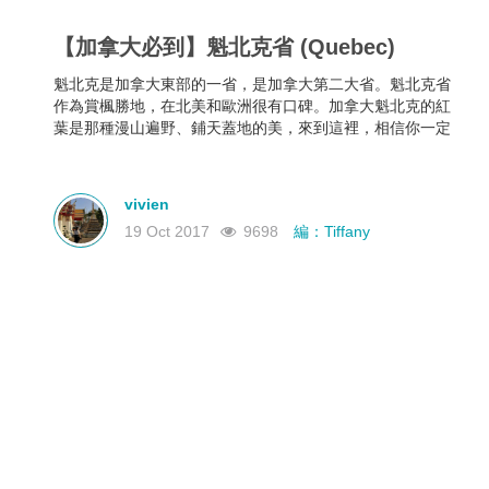
【加拿大必到】魁北克省 (Quebec)
魁北克是加拿大東部的一省，是加拿大第二大省。魁北克省
作為賞楓勝地，在北美和歐洲很有口碑。加拿大魁北克的紅
葉是那種漫山遍野、鋪天蓋地的美，來到這裡，相信你一定
能知道獨屬加拿大的秋季浪漫。
vivien
19 Oct 2017
9698
編：Tiffany