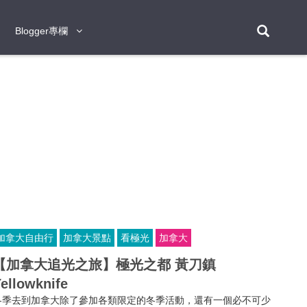
Blogger專欄
Blogger專欄
台北
台南
台中
台灣
泰
東京
大阪
京都
神戶
北海道
札幌
小樽
日本
登入/註冊
福岡
沖繩
登別
阿蘇
岡山
奈良
層雲峽
名古屋
鹿兒島
新宿
宮崎
金澤
富良野
四國
熊本
九州
首爾
釜山
濟州
韓國
曼谷
芭堤雅
華欣
清邁
清萊
大城府
泰國
素可泰
羅勇
其他
普吉
加拿大自由行
加拿大景點
看極光
加拿大
新加坡
【加拿大追光之旅】極光之都 黃刀鎮
新山
吉隆坡
馬六甲
狄臣港
檳城
馬來西亞
ellowknife
峴港
胡志明市
芽莊
越南
冬季去到加拿大除了參加各類限定的冬季活動，還有一個必不可少