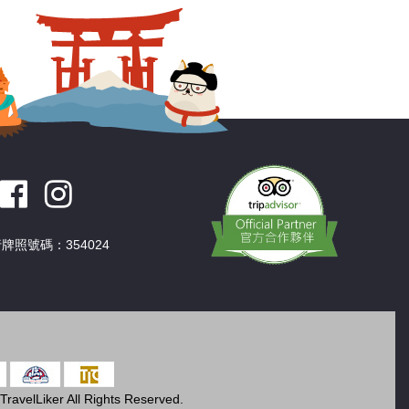
牌照號碼：354024
ravelLiker All Rights Reserved.