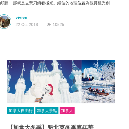
的項目，那就是去黃刀鎮看極光。絕佳的地理位置為觀賞極光創造
深圳
香港
中國
了良好的條件，在極光活躍的時間段，這裡一年約有240天可以欣
賞到北極光，據說每三天必能看到一次，是名副其實的極光之都。
vivien
22 Oct 2018
10525
加拿大自由行
加拿大景點
加拿大
【加拿大冬季】魁北克冬季嘉年華