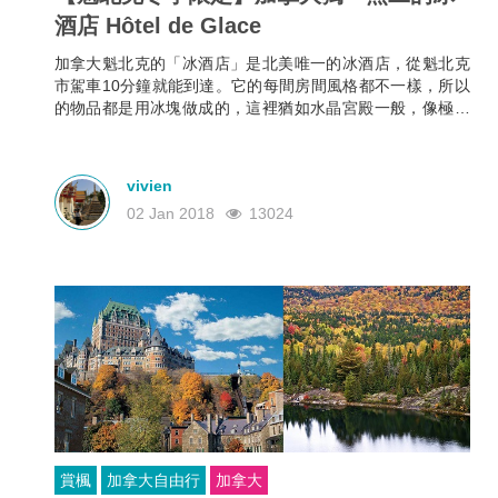
酒店 Hôtel de Glace
加拿大魁北克的「冰酒店」是北美唯一的冰酒店，從魁北克
市駕車10分鐘就能到達。它的每間房間風格都不一樣，所以
的物品都是用冰塊做成的，這裡猶如水晶宮殿一般，像極了
童話故事中聖誕老人村莊。每年只有一月至三月這段時間開
放，計劃去魁北克的朋友千萬別錯過這個美麗的「冰雪世
界」。
vivien
02 Jan 2018
13024
賞楓
加拿大自由行
加拿大