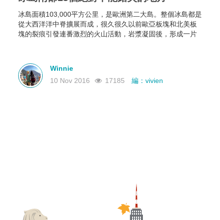
冰島面積103,000平方公里，是歐洲第二大島。整個冰島都是
從大西洋洋中脊擴展而成，很久很久以前歐亞板塊和北美板
塊的裂痕引發連番激烈的火山活動，岩漿凝固後，形成一片
露出海平面的新天地。冰島在世界的地塊中屬於較晚形成，
也是除了紐西蘭最後一個被人類定居的大島。
Winnie
10 Nov 2016
17185
編：vivien