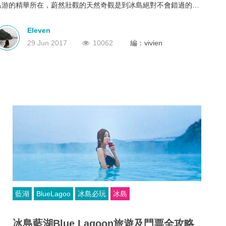
島游的精華所在，蔚然壯觀的天然奇觀是到冰島絕對不會錯過的，
深圳
香港
中國
只有身臨其境到黃金圈走一遭，才能深刻體會到大自然的魔幻力
量。
Eleven
29 Jun 2017
10062
編：vivien
藍湖
BlueLagoo
冰島必玩
冰島
冰島藍湖Blue Lagoon旅遊及門票全攻略