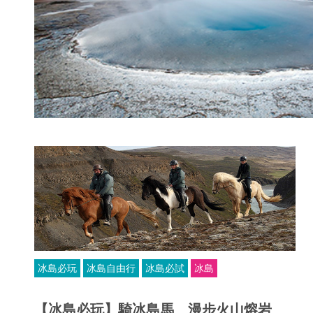
冰島必玩
冰島自由行
冰島必試
冰島
【冰島必玩】騎冰島馬 漫步火山熔岩