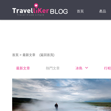
首頁
產品
機票
酒店
當地游
首頁
>
最新文章
(返回首頁)
租借WI
最新文章
熱門文章
冰島
行程
旅遊保