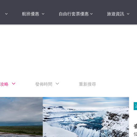
航班優惠
自由行套票優惠
旅遊資訊
2018年
2019年
亞洲
港澳地區 日本 
國
2017年
歐洲
2019年
美洲
FI蛋
澳洲
攻略
發佈時間
重新搜尋
險
非洲
其他