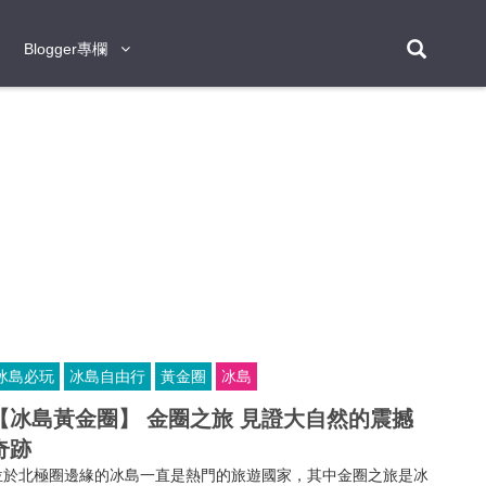
Blogger專欄
Blogger專欄
台北
台南
台中
台灣
泰
東京
大阪
京都
神戶
北海道
札幌
小樽
日本
登入/註冊
福岡
沖繩
登別
阿蘇
岡山
奈良
層雲峽
名古屋
鹿兒島
新宿
宮崎
金澤
富良野
四國
熊本
九州
首爾
釜山
濟州
韓國
曼谷
芭堤雅
華欣
清邁
清萊
大城府
泰國
素可泰
羅勇
其他
普吉
冰島必玩
冰島自由行
黃金圈
冰島
新加坡
【冰島黃金圈】 金圈之旅 見證大自然的震撼
新山
吉隆坡
馬六甲
狄臣港
檳城
馬來西亞
奇跡
峴港
胡志明市
芽莊
越南
位於北極圈邊緣的冰島一直是熱門的旅遊國家，其中金圈之旅是冰