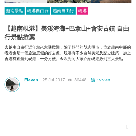
越南景點
峴港自由行
越南自由行
峴港
【越南峴港】美溪海灘+巴拿山+會安古鎮 自由
行景點推薦
去越南自由行近年愈來愈受歡迎，除了熱門的胡志明市，位於
越南
中部的
峴港也是一個旅遊度假的好去處。峴港有不少自然美景及歷史建築，加上
香港有直航到峴港，十分方便。今次先同大家介紹峴港必到三大景點: 美
溪海灘、巴拿山及會安古鎮
。
Eleven
25 Jul 2017
36448
編：vivien
1