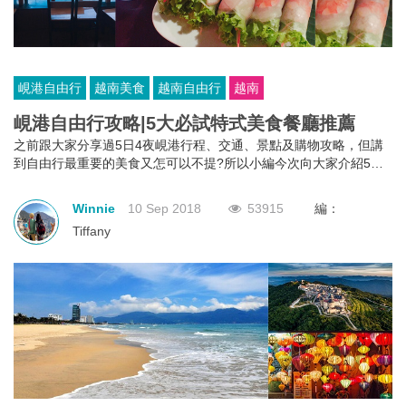
峴港自由行
越南美食
越南自由行
越南
峴港自由行攻略|5大必試特式美食餐廳推薦
之前跟大家分享過5日4夜峴港行程、交通、景點及購物攻略，但講
到自由行最重要的美食又怎可以不提?所以小編今次向大家介紹5種
去越南峴港必試的美食以及餐廳推薦，快來看看小編上次峴港之旅
的美食路線及食評吧!
Winnie
10 Sep 2018
53915
編：
Tiffany