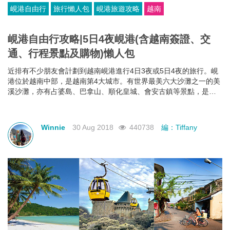
峴港自由行
旅行懶人包
峴港旅遊攻略
越南
峴港自由行攻略|5日4夜峴港(含越南簽證、交
通、行程景點及購物)懶人包
近排有不少朋友會計劃到越南峴港進行4日3夜或5日4夜的旅行。峴
港位於越南中部，是越南第4大城市。有世界最美六大沙灘之一的美
溪沙灘，亦有占婆島、巴拿山、順化皇城、會安古鎮等景點，是一
個不錯的渡假好去處。小編剛從峴港回來，即為大家帶來最新峴港
自由行攻略，今次介紹5天4夜的懶人包有峴港行程、交通、景點及
購物攻略，要去峴港旅行的朋友不要錯過!
Winnie
30 Aug 2018
440738
編：Tiffany