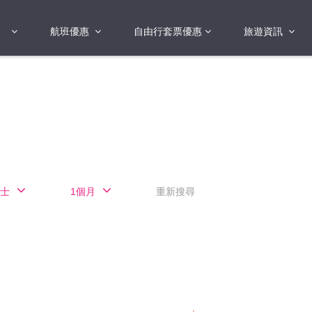
航班優惠
自由行套票優惠
旅遊資訊
2018年
2019年
亞洲
港澳地區 日本 
國
2017年
歐洲
2019年
美洲
FI蛋
澳洲
士
1個月
重新搜尋
險
非洲
其他