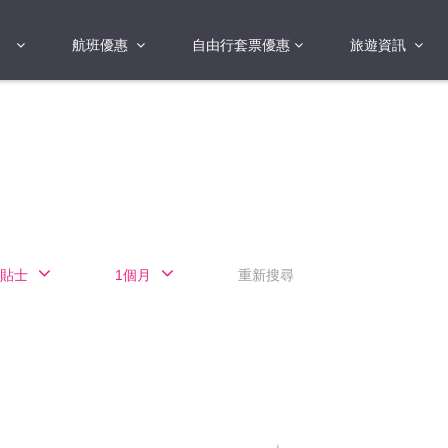
航班優惠
自由行套票優惠
旅遊資訊
2018年
2019年
亞洲
港澳地區 日本 
國
2017年
歐洲
2019年
美洲
FI蛋
澳洲
貼士
1個月
重新搜尋
險
非洲
其他