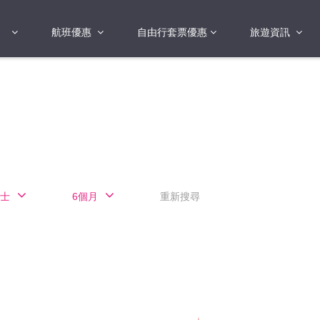
航班優惠
自由行套票優惠
旅遊資訊
2018年
2019年
亞洲
港澳地區 日本 
國
2017年
歐洲
2019年
美洲
FI蛋
澳洲
士
6個月
重新搜尋
險
非洲
其他