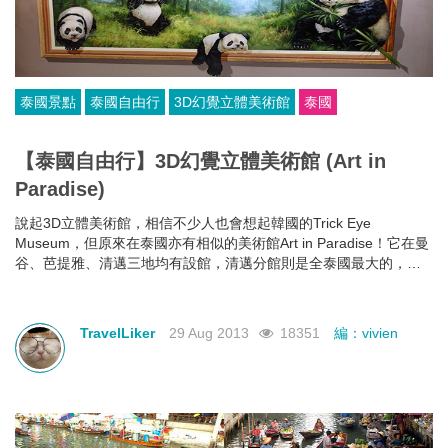
泰國景點
泰國自由行
3D幻覺立體美術館
泰國
【泰國自由行】3D幻覺立體美術館 (Art in
Paradise)
說起3D立體美術館，相信不少人也會想起韓國的Trick Eye
Museum，但原來在泰國亦有相似的美術館Art in Paradise！它在曼
谷、芭提雅、清邁三地均有設館，清邁分館則是全泰國最大的，樓
高三層的展館內有超過100幅作品，是深受當地人及遊客歡迎的景
點。
TravelLiker
29 Aug 2013
18351
編：vivien