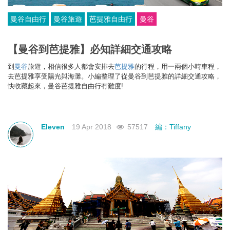
曼谷自由行
曼谷旅遊
芭提雅自由行
曼谷
【曼谷到芭提雅】必知詳細交通攻略
到
曼谷
旅遊，相信很多人都會安排去
芭提雅
的行程，用一兩個小時車程，
去
芭提雅享受陽光與海灘
。小編整理了從曼谷到芭提雅的詳細交通攻略，
快收藏起來，
曼谷芭提雅自由行冇難度!
Eleven
19 Apr 2018
57517
編：Tiffany