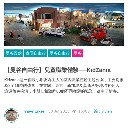
曼谷景點
泰國自由行
曼谷自由行
曼谷
【曼谷自由行】兒童職業體驗──KidZania
Kidzania是一個以小朋友為主人的室內職業體驗主題公園，主要對象
為3至16歲的孩童，在首爾、東京、新加坡及莫斯科等地均有分店。
透過角色扮演，小朋友體驗約80個不同種類的職業，從中了解各行
各業的實際工作內容及在社會中的重要性。
TravelLiker
30 Jul 2013
16909
編：vivien