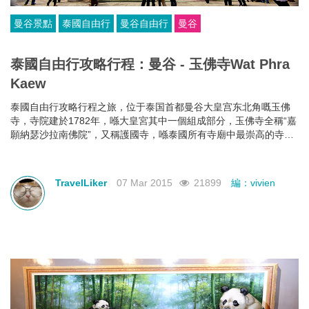
曼谷景點
泰國自由行
曼谷自由行
曼谷
泰國自由行攻略行程：曼谷 - 玉佛寺Wat Phra
Kaew
泰國自由行攻略行程之旅，位于泰国首都曼谷大皇宫东北角嘅玉佛
寺，寺院建於1782年，喺大皇宮其中一個組成部分，玉佛寺全稱“嘉
願納瑟沙拉南佛院”，又稱護國寺，喺泰國所有寺廟中最崇高的寺
廟。玉佛占整個大皇宮四分之一面積，喺泰國最著名嘅佛寺，同時
佢都喺泰国唯一冇和尚居住嘅佛寺。
TravelLiker
07 Mar 2015
21899
編：vivien