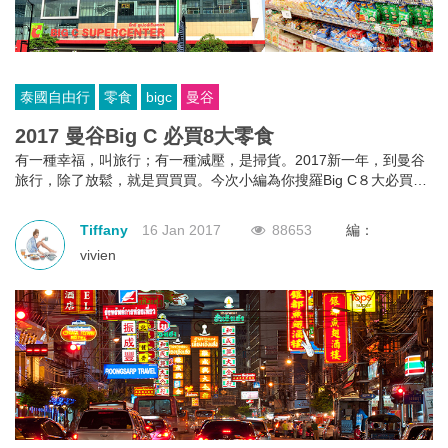
泰國自由行
零食
bigc
曼谷
2017 曼谷Big C 必買8大零食
有一種幸福，叫旅行；有一種減壓，是掃貨。2017新一年，到曼谷
旅行，除了放鬆，就是買買買。今次小編為你搜羅Big C８大必買心
水零食，展開一場瘋狂購物之旅。
Tiffany
16 Jan 2017
88653
編：
vivien