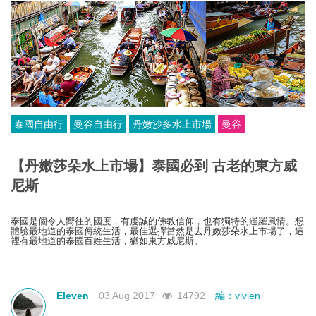
泰國自由行
曼谷自由行
丹嫩沙多水上市場
曼谷
【丹嫩莎朵水上市場】泰國必到 古老的東方威
尼斯
泰國是個令人嚮往的國度，有虔誠的佛教信仰，也有獨特的暹羅風情。想
體驗最地道的泰國傳統生活，最佳選擇當然是去丹嫩莎朵水上市場了，這
裡有最地道的泰國百姓生活，猶如東方威尼斯。
Eleven
03 Aug 2017
14792
編：vivien