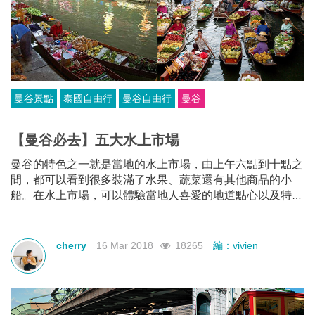
曼谷景點
泰國自由行
曼谷自由行
曼谷
【曼谷必去】五大水上市場
曼谷的特色之一就是當地的水上市場，由上午六點到十點之
間，都可以看到很多裝滿了水果、蔬菜還有其他商品的小
船。在水上市場，可以體驗當地人喜愛的地道點心以及特
產，更重要的是很多水上市場離市中心都不算太遠，交通也
很方便，因此成了旅遊佳地。
cherry
16 Mar 2018
18265
編：vivien