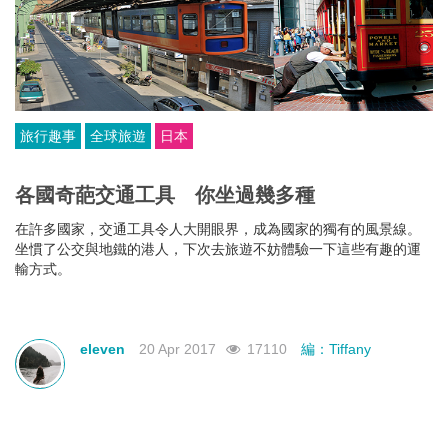
旅行趣事
全球旅遊
日本
各國奇葩交通工具 你坐過幾多種
在許多國家，交通工具令人大開眼界，成為國家的獨有的風景線。
坐慣了公交與地鐵的港人，下次去旅遊不妨體驗一下這些有趣的運
輸方式。
eleven
20 Apr 2017
17110
編：Tiffany