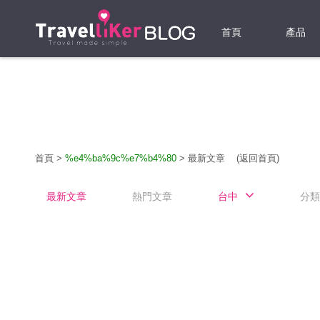
首頁
產品
機票
酒店
當地游
首頁
>
%e4%ba%9c%e7%b4%80
>
最新文章
(返回首頁)
租借WI
最新文章
熱門文章
台中
分類
旅遊保