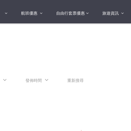
航班優惠
自由行套票優惠
旅遊資訊
2018年
2019年
亞洲
港澳地區 日本 
國
2017年
歐洲
2019年
美洲
FI蛋
澳洲
發佈時間
重新搜尋
險
非洲
其他