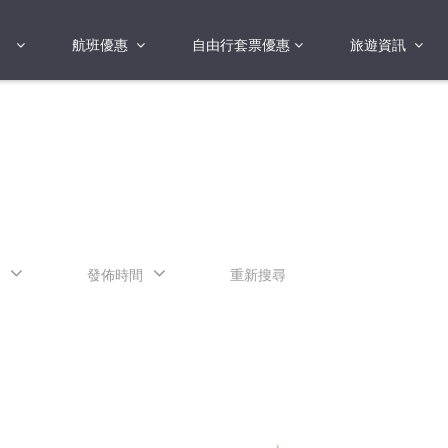
航班優惠
自由行套票優惠
旅遊資訊
2018年
2019年
亞洲
港澳地區 日本 
國
2017年
歐洲
2019年
美洲
FI蛋
澳洲
發佈時間
重新搜尋
險
非洲
其他