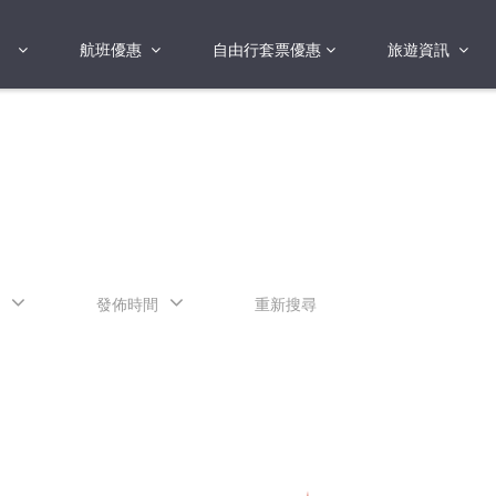
航班優惠
自由行套票優惠
旅遊資訊
2018年
2019年
亞洲
港澳地區 日本 
國
2017年
歐洲
2019年
美洲
FI蛋
澳洲
發佈時間
重新搜尋
險
非洲
其他