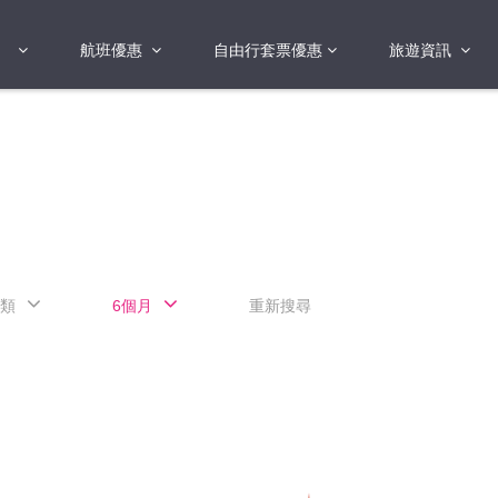
航班優惠
自由行套票優惠
旅遊資訊
2018年
2019年
亞洲
港澳地區 日本 
國
2017年
歐洲
2019年
美洲
FI蛋
澳洲
類
6個月
重新搜尋
險
非洲
其他