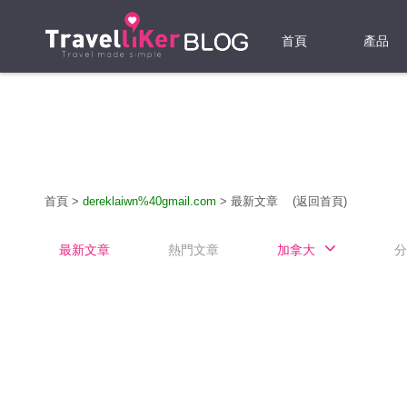
首頁
產品
機票
酒店
當地游
首頁
>
dereklaiwn%40gmail.com
>
最新文章
(返回首頁)
租借WI
最新文章
熱門文章
加拿大
分
旅遊保