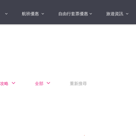
航班優惠
自由行套票優惠
旅遊資訊
2018年
2019年
亞洲
港澳地區 日本 
國
2017年
歐洲
2019年
美洲
FI蛋
澳洲
攻略
全部
重新搜尋
險
非洲
其他