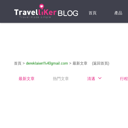
首頁
產品
機票
酒店
當地游
首頁
>
dereklaiwn%40gmail.com
>
最新文章
(返回首頁)
租借WI
最新文章
熱門文章
清邁
行程
旅遊保