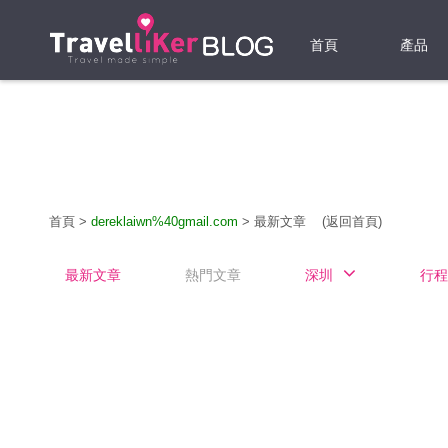
首頁
產品
機票
酒店
當地游
首頁
>
dereklaiwn%40gmail.com
>
最新文章
(返回首頁)
租借WI
最新文章
熱門文章
深圳
行程
旅遊保