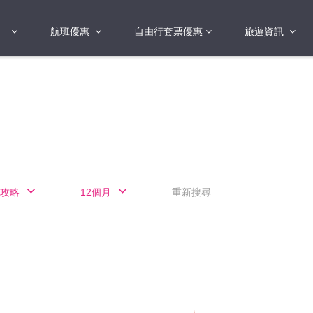
航班優惠
自由行套票優惠
旅遊資訊
2018年
2019年
亞洲
港澳地區 日本 
國
2017年
歐洲
2019年
美洲
FI蛋
澳洲
攻略
12個月
重新搜尋
險
非洲
其他