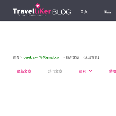
首頁
產品
機票
酒店
當地游
首頁
>
dereklaiwn%40gmail.com
>
最新文章
(返回首頁)
租借WI
最新文章
熱門文章
緬甸
購物
旅遊保