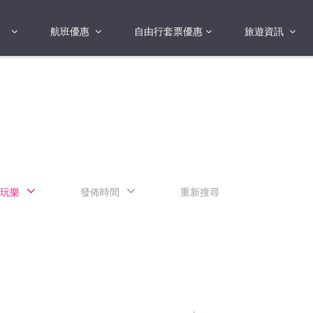
航班優惠
自由行套票優惠
旅遊資訊
2018年
2019年
亞洲
港澳地區 日本 
國
2017年
歐洲
2019年
美洲
FI蛋
澳洲
玩樂
發佈時間
重新搜尋
險
非洲
其他