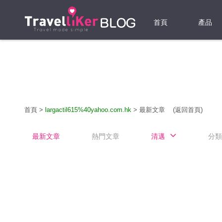
首頁
產品
機票
酒店
當地游
首頁
>
largactil615%40yahoo.com.hk
>
最新文章
(返回首頁)
租借WI
最新文章
熱門文章
清邁
分類
旅遊保