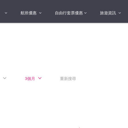
航班優惠
自由行套票優惠
旅遊資訊
2018年
2019年
亞洲
港澳地區 日本 
國
2017年
歐洲
2019年
美洲
FI蛋
澳洲
3個月
重新搜尋
險
非洲
其他