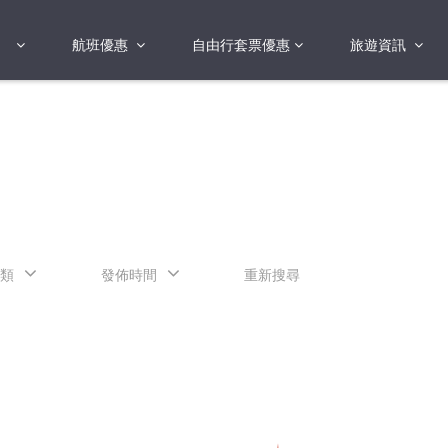
航班優惠
自由行套票優惠
旅遊資訊
2018年
2019年
亞洲
港澳地區 日本 
國
2017年
歐洲
2019年
美洲
FI蛋
澳洲
類
發佈時間
重新搜尋
險
非洲
其他