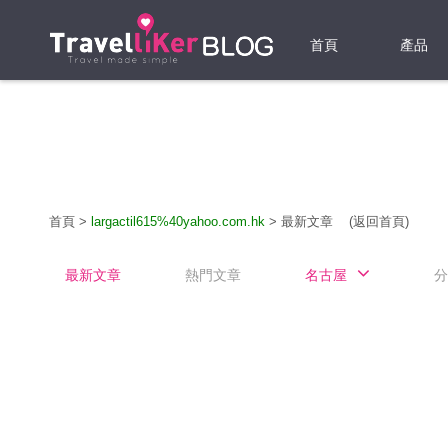
首頁
產品
機票
酒店
當地游
首頁
>
largactil615%40yahoo.com.hk
>
最新文章
(返回首頁)
租借WI
最新文章
熱門文章
名古屋
分
旅遊保