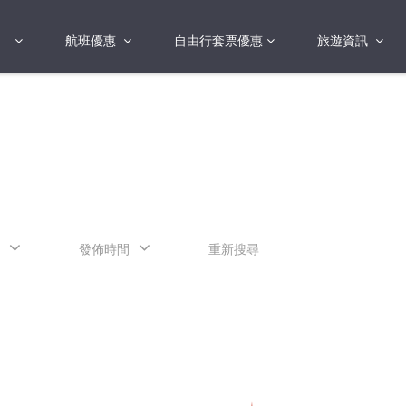
航班優惠
自由行套票優惠
旅遊資訊
2018年
2019年
亞洲
港澳地區 日本 
國
2017年
歐洲
2019年
美洲
FI蛋
澳洲
發佈時間
重新搜尋
險
非洲
其他