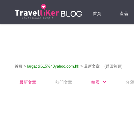
首頁
產品
機票
酒店
當地游
首頁
>
largactil615%40yahoo.com.hk
>
最新文章
(返回首頁)
租借WI
最新文章
熱門文章
韓國
分類
旅遊保