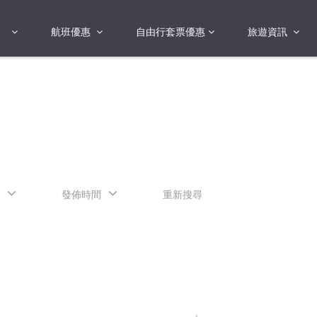
航班優惠
自由行套票優惠
旅遊資訊
2018年
2019年
亞洲
港澳地區 日本 
國
2017年
歐洲
2019年
美洲
FI蛋
澳洲
發佈時間
重新搜尋
險
非洲
其他