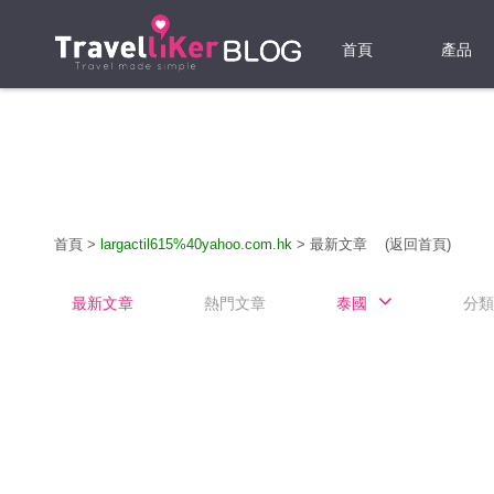
首頁
產品
機票
酒店
當地游
首頁
>
largactil615%40yahoo.com.hk
>
最新文章
(返回首頁)
租借WI
最新文章
熱門文章
泰國
分類
旅遊保