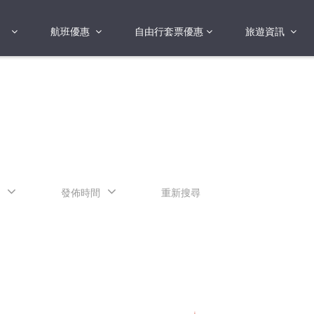
航班優惠
自由行套票優惠
旅遊資訊
2018年
2019年
亞洲
港澳地區 日本 
國
2017年
歐洲
2019年
美洲
FI蛋
澳洲
發佈時間
重新搜尋
險
非洲
其他