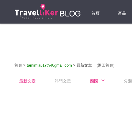
首頁
產品
機票
酒店
當地游
首頁
>
tamimlau17%40gmail.com
>
最新文章
(返回首頁)
租借WI
最新文章
熱門文章
四國
分類
旅遊保