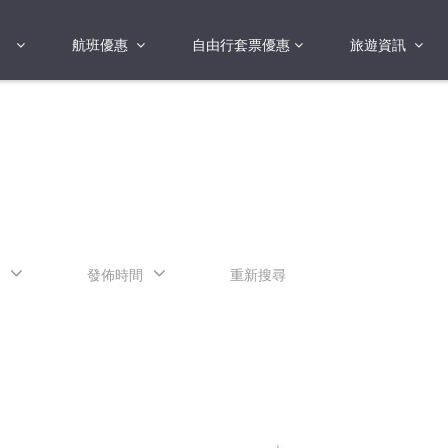
航班優惠
自由行套票優惠
旅遊資訊
2018年
2019年
亞洲
港澳地區 日本 
國
2017年
歐洲
2019年
美洲
FI蛋
澳洲
發佈時間
重新搜尋
險
非洲
其他