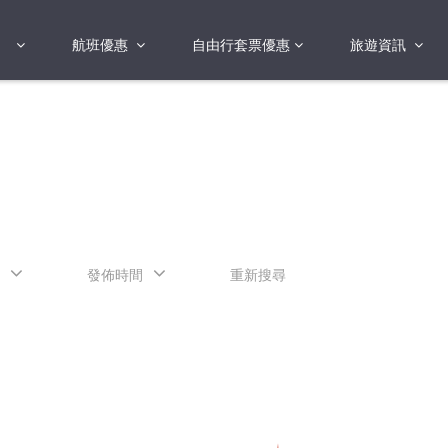
航班優惠
自由行套票優惠
旅遊資訊
2018年
2019年
亞洲
港澳地區 日本 
國
2017年
歐洲
2019年
美洲
FI蛋
澳洲
發佈時間
重新搜尋
險
非洲
其他