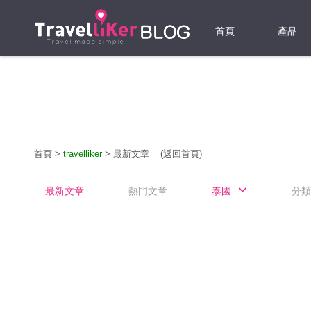
首頁
產品
機票
酒店
當地游
首頁
>
travelliker
>
最新文章
(返回首頁)
租借WI
最新文章
熱門文章
泰國
分類
旅遊保