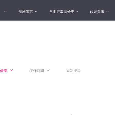
航班優惠
自由行套票優惠
旅遊資訊
2018年
2019年
亞洲
港澳地區 日本 
國
2017年
歐洲
2019年
美洲
FI蛋
澳洲
優惠
發佈時間
重新搜尋
險
非洲
其他