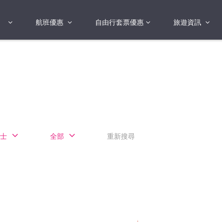
航班優惠
自由行套票優惠
旅遊資訊
2018年
2019年
亞洲
港澳地區 日本 
國
2017年
歐洲
2019年
美洲
FI蛋
澳洲
士
全部
重新搜尋
險
非洲
其他