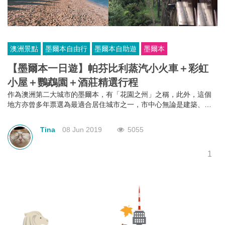
澳洲景點
墨爾本自由行
墨爾本自助遊
墨爾本
【墨爾本一日遊】帕芬比利蒸汽小火車＋彩虹
小屋＋鸚鵡園＋酒莊精選行程
作為澳洲第二大城市的墨爾本，有「花園之州」之稱，此外，這個
地方亦曾多年票選為最適合居住城市之一，市中心無論是建築、特
色街道、美食、花園等，都是令人賞心悅。今次介紹墨爾本郊外的
景色，同樣令人讚嘆。
Tina
08 Jun 2019
5055
1