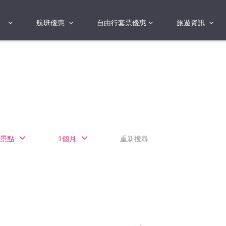
航班優惠
自由行套票優惠
旅遊資訊
2018年
2019年
亞洲
港澳地區 日本 
國
2017年
歐洲
2019年
美洲
FI蛋
澳洲
景點
1個月
重新搜尋
險
非洲
其他