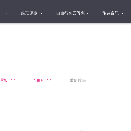
航班優惠
自由行套票優惠
旅遊資訊
2018年
2019年
亞洲
港澳地區 日本 
國
2017年
歐洲
2019年
美洲
FI蛋
澳洲
景點
1個月
重新搜尋
險
非洲
其他